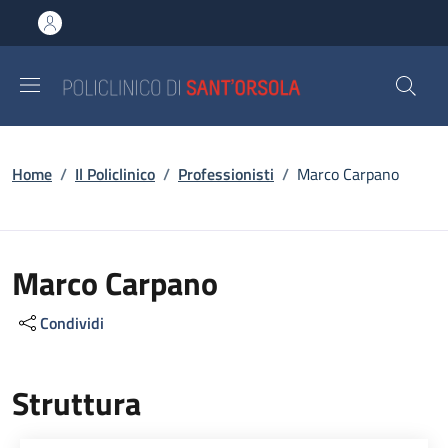
Salta al contenuto principale
Skip to footer content
Briciole di pane
Home
/
Il Policlinico
/
Professionisti
/
Marco Carpano
Marco Carpano
Condividi
Struttura