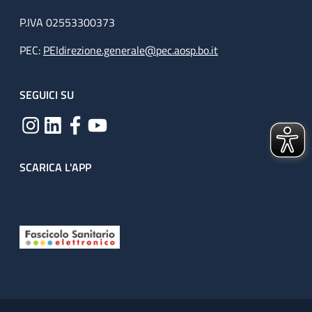
P.IVA 02553300373
PEC:
PEIdirezione.generale@pec.aosp.bo.it
SEGUICI SU
SCARICA L'APP
Useful links section