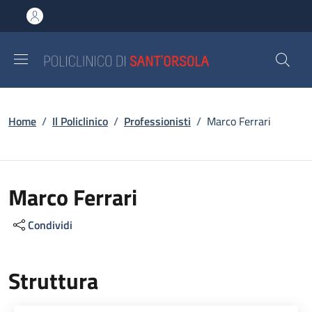
Salta al contenuto principale
Skip to footer content
Briciole di pane
Home
/
Il Policlinico
/
Professionisti
/
Marco Ferrari
Marco Ferrari
Condividi
Struttura