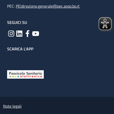
PEC:
PEIdirezione.generale@pec.aosp.bo.it
SEGUICI SU
SCARICA L'APP
Useful links section
Small prints
Note legali