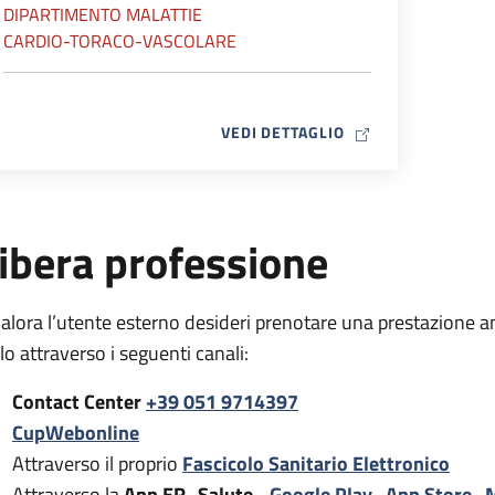
DIPARTIMENTO MALATTIE
CARDIO-TORACO-VASCOLARE
MAP ICON
VEDI DETTAGLIO
ibera professione
alora l’utente esterno desideri prenotare una prestazione a
rlo attraverso i seguenti canali:
Contact Center
+39 051 9714397
CupWebonline
Attraverso il proprio
Fascicolo Sanitario Elettronico
Attraverso la
App ER- Salute -
Google Play
,
App Store
,
M