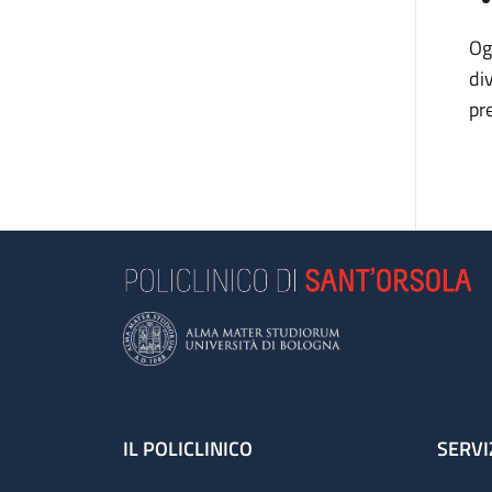
Og
di
pr
Footer
IL POLICLINICO
SERVI