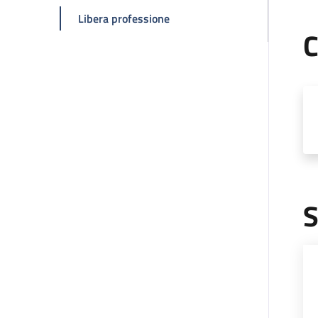
della pagina Marco Masetti
Libera professione
C
S