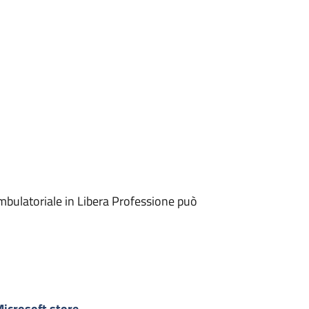
mbulatoriale in Libera Professione può
icrosoft store
-