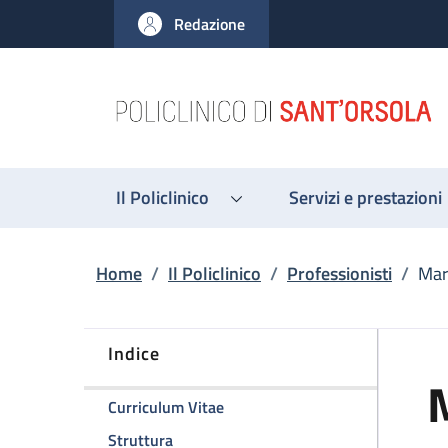
Salta al contenuto principale
Skip to footer content
Redazione
Il Policlinico
Servizi e prestazioni
Briciole di pane
Home
/
Il Policlinico
/
Professionisti
/
Mar
Indice
della pagina Marco Masetti
Curriculum Vitae
della pagina Marco Masetti
Struttura