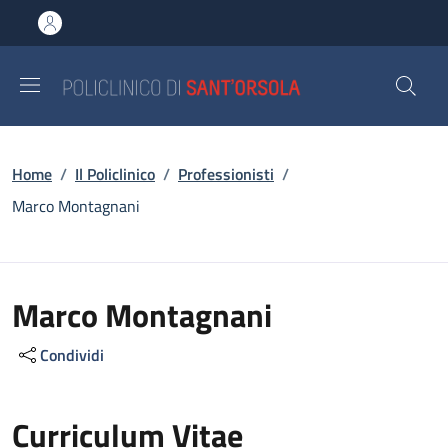
Salta al contenuto principale
Skip to footer content
Briciole di pane
Home
/
Il Policlinico
/
Professionisti
/
Marco Montagnani
Marco Montagnani
Condividi
Curriculum Vitae