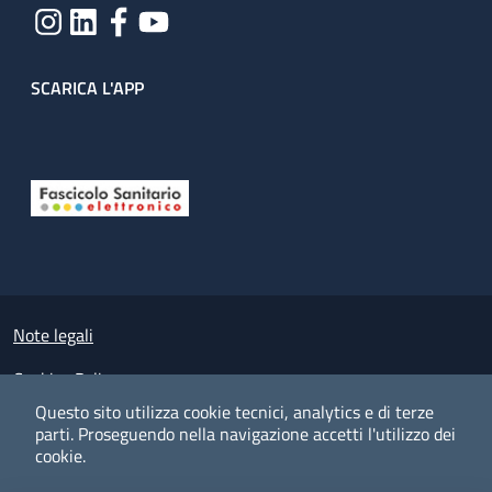
SCARICA L'APP
Useful links section
Small prints
Note legali
Cookies Policy
Questo sito utilizza cookie tecnici, analytics e di terze
Policy privacy e protezione del dato personale
parti.
Proseguendo nella navigazione accetti l'utilizzo dei
cookie.
Albo pretorio on-line