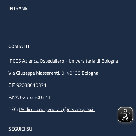
INTRANET
CONTATTI
IRCCS Azienda Ospedaliero - Universitaria di Bologna
Via Giuseppe Massarenti, 9, 40138 Bologna
C.F. 92038610371
P.IVA 02553300373
PEC:
PEIdirezione.generale@pec.aosp.bo.it
SEGUICI SU