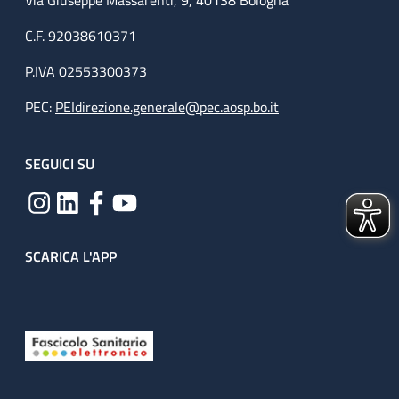
Via Giuseppe Massarenti, 9, 40138 Bologna
C.F. 92038610371
P.IVA 02553300373
PEC:
PEIdirezione.generale@pec.aosp.bo.it
SEGUICI SU
SCARICA L'APP