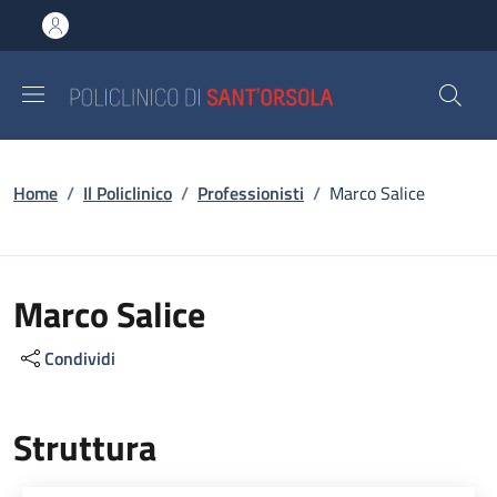
Salta al contenuto principale
Skip to footer content
Briciole di pane
Home
/
Il Policlinico
/
Professionisti
/
Marco Salice
Marco Salice
Condividi
Struttura