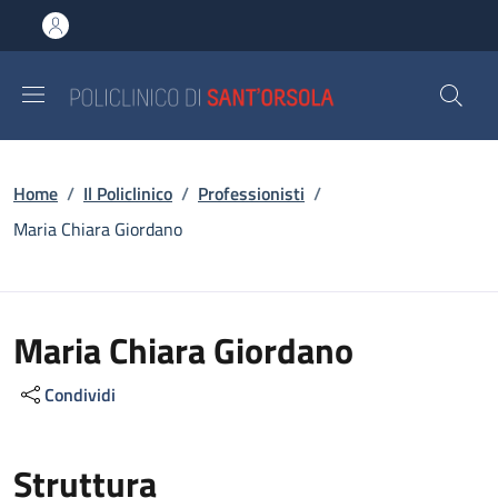
Salta al contenuto principale
Skip to footer content
Briciole di pane
Home
/
Il Policlinico
/
Professionisti
/
Maria Chiara Giordano
Maria Chiara Giordano
Condividi
Struttura