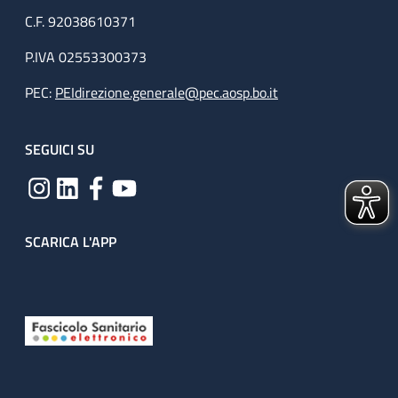
C.F. 92038610371
P.IVA 02553300373
PEC:
PEIdirezione.generale@pec.aosp.bo.it
SEGUICI SU
SCARICA L'APP