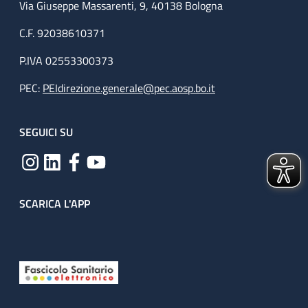
Via Giuseppe Massarenti, 9, 40138 Bologna
C.F. 92038610371
P.IVA 02553300373
PEC:
PEIdirezione.generale@pec.aosp.bo.it
SEGUICI SU
SCARICA L'APP