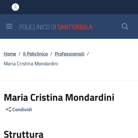
Salta al contenuto principale
Skip to footer content
Briciole di pane
Home
/
Il Policlinico
/
Professionisti
/
Maria Cristina Mondardini
Maria Cristina Mondardini
Condividi
Struttura