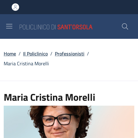
Salta al contenuto principale
Skip to footer content
Briciole di pane
Home
/
Il Policlinico
/
Professionisti
/
Maria Cristina Morelli
Maria Cristina Morelli