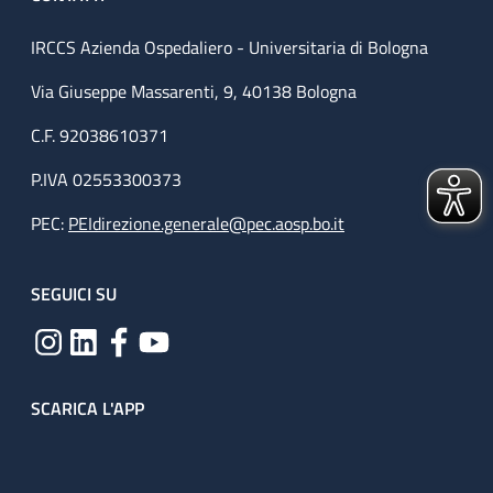
IRCCS Azienda Ospedaliero - Universitaria di Bologna
Via Giuseppe Massarenti, 9, 40138 Bologna
C.F. 92038610371
P.IVA 02553300373
PEC:
PEIdirezione.generale@pec.aosp.bo.it
SEGUICI SU
SCARICA L'APP