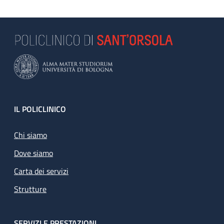
Footer
IL POLICLINICO
Chi siamo
Dove siamo
Carta dei servizi
Strutture
SERVIZI E PRESTAZIONI