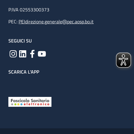
P.IVA 02553300373
PEC:
PEIdirezione.generale@pec.aosp.bo.it
SEGUICI SU
SCARICA L'APP
Useful links section