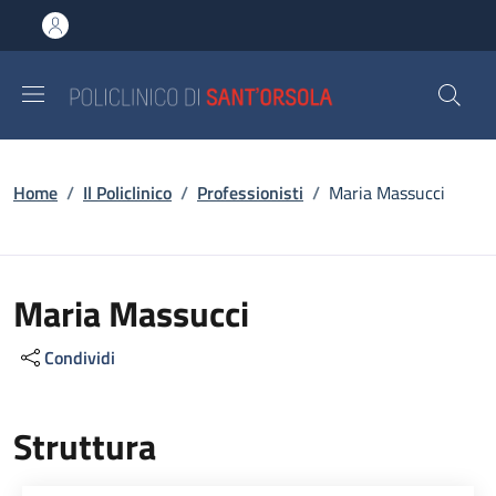
Salta al contenuto principale
Skip to footer content
Briciole di pane
Home
/
Il Policlinico
/
Professionisti
/
Maria Massucci
Maria Massucci
Condividi
Struttura