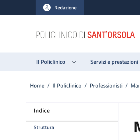
Salta al contenuto principale
Skip to footer content
Redazione
Il Policlinico
Servizi e prestazioni
Briciole di pane
Home
/
Il Policlinico
/
Professionisti
/
Mar
Indice
della pagina Maria Santoro
Struttura