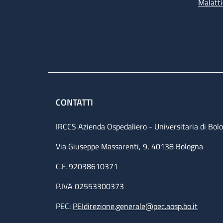
Malatti
CONTATTI
IRCCS Azienda Ospedaliero - Universitaria di Bol
Via Giuseppe Massarenti, 9, 40138 Bologna
C.F. 92038610371
P.IVA 02553300373
PEC:
PEIdirezione.generale@pec.aosp.bo.it