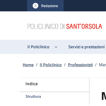
Salta al contenuto principale
Skip to footer content
Redazione
Il Policlinico
Servizi e prestazioni
Briciole di pane
Home
/
Il Policlinico
/
Professionisti
/
Mar
Indice
della pagina Maria Santoro
Struttura