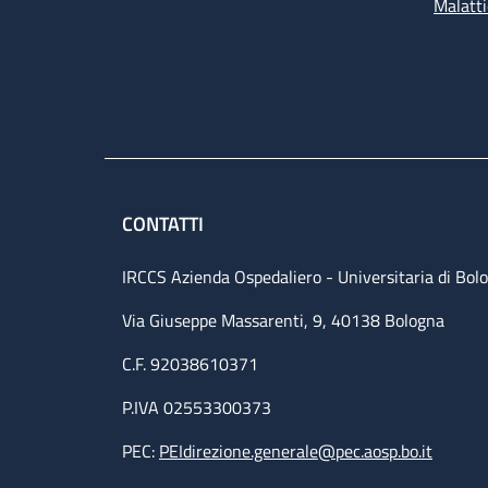
Malatti
CONTATTI
IRCCS Azienda Ospedaliero - Universitaria di Bol
Via Giuseppe Massarenti, 9, 40138 Bologna
C.F. 92038610371
P.IVA 02553300373
PEC:
PEIdirezione.generale@pec.aosp.bo.it