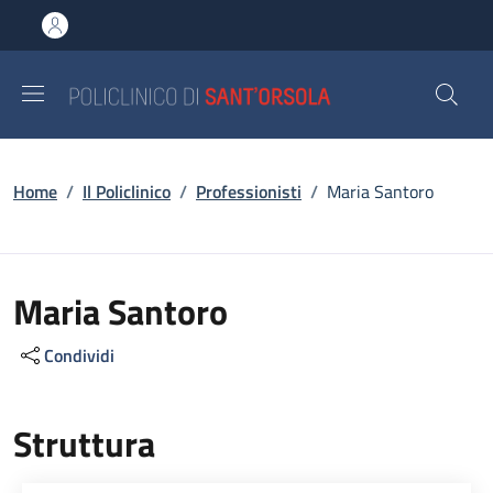
Salta al contenuto principale
Skip to footer content
Briciole di pane
Home
/
Il Policlinico
/
Professionisti
/
Maria Santoro
Maria Santoro
Condividi
Struttura