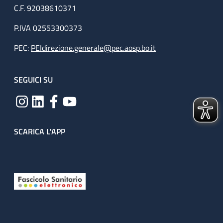
C.F. 92038610371
P.IVA 02553300373
PEC:
PEIdirezione.generale@pec.aosp.bo.it
SEGUICI SU
SCARICA L'APP