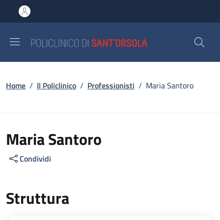
Salta al contenuto principale
Skip to footer content
Briciole di pane
Home
/
Il Policlinico
/
Professionisti
/
Maria Santoro
Maria Santoro
Condividi
Struttura