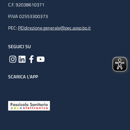
C.F. 92038610371
P.IVA 02553300373
PEC:
PEIdirezione.generale@pec.aosp.bo.it
SEGUICI SU
SCARICA L'APP