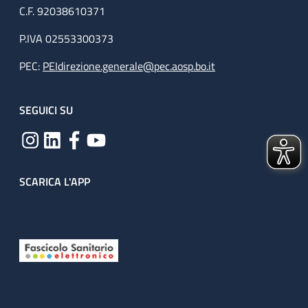
C.F. 92038610371
P.IVA 02553300373
PEC:
PEIdirezione.generale@pec.aosp.bo.it
SEGUICI SU
SCARICA L'APP