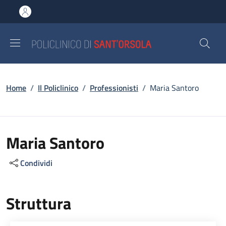
Salta al contenuto principale
Skip to footer content
Briciole di pane
Home
/
Il Policlinico
/
Professionisti
/
Maria Santoro
Maria Santoro
Condividi
Struttura