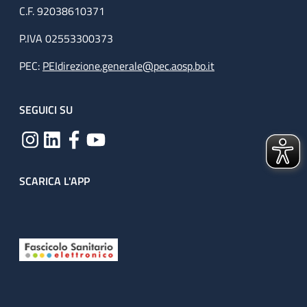
C.F. 92038610371
P.IVA 02553300373
PEC:
PEIdirezione.generale@pec.aosp.bo.it
SEGUICI SU
SCARICA L'APP