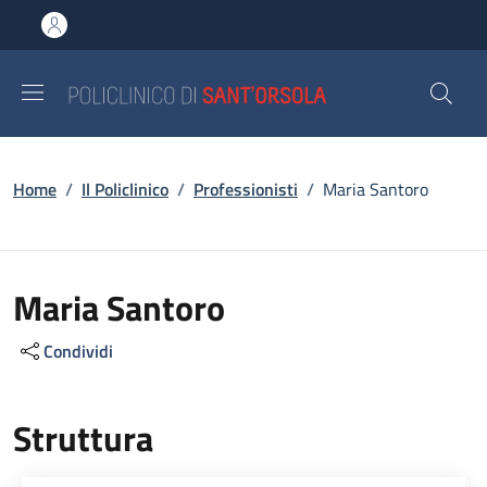
Salta al contenuto principale
Skip to footer content
Briciole di pane
Home
/
Il Policlinico
/
Professionisti
/
Maria Santoro
Maria Santoro
Condividi
Struttura