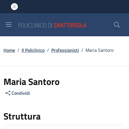
Salta al contenuto principale
Skip to footer content
Briciole di pane
Home
/
Il Policlinico
/
Professionisti
/
Maria Santoro
Maria Santoro
Condividi
Struttura