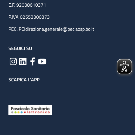
C.F. 92038610371
P.IVA 02553300373
PEC:
PEIdirezione.generale@pec.aosp.bo.it
SEGUICI SU
SCARICA L'APP