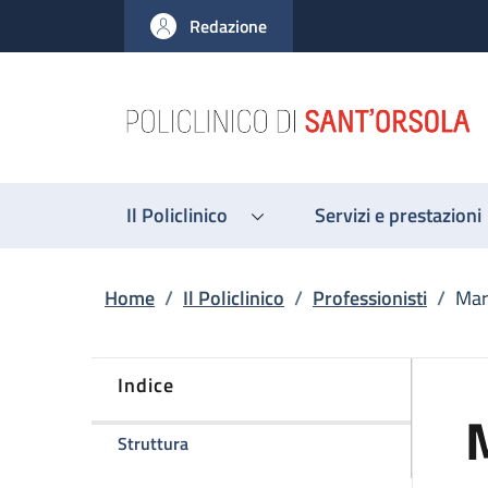
Salta al contenuto principale
Skip to footer content
Redazione
Il Policlinico
Servizi e prestazioni
Briciole di pane
Home
/
Il Policlinico
/
Professionisti
/
Mar
Indice
della pagina Maria Santoro
Struttura