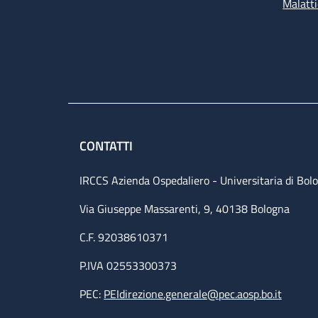
Malatti
CONTATTI
IRCCS Azienda Ospedaliero - Universitaria di Bol
Via Giuseppe Massarenti, 9, 40138 Bologna
C.F. 92038610371
P.IVA 02553300373
PEC:
PEIdirezione.generale@pec.aosp.bo.it