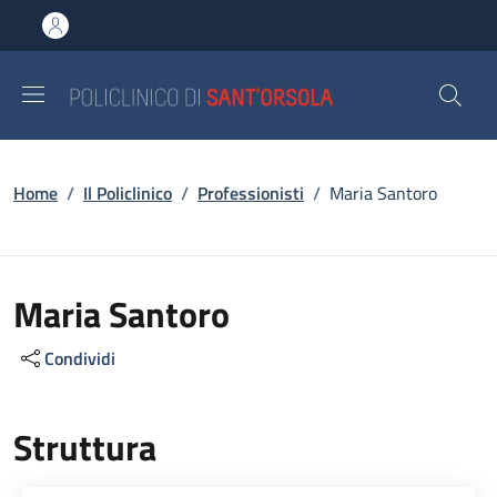
Salta al contenuto principale
Skip to footer content
Briciole di pane
Home
/
Il Policlinico
/
Professionisti
/
Maria Santoro
Maria Santoro
Condividi
Struttura