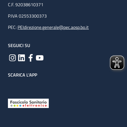
C.F. 92038610371
P.IVA 02553300373
PEC:
PEIdirezione.generale@pec.aosp.bo.it
SEGUICI SU
SCARICA L'APP