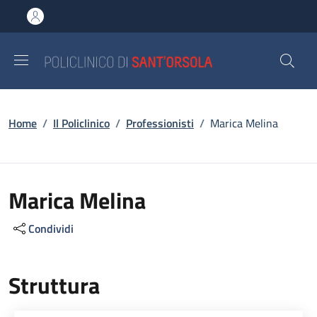
Salta al contenuto principale
Skip to footer content
Briciole di pane
Home
/
Il Policlinico
/
Professionisti
/
Marica Melina
Marica Melina
Condividi
Struttura