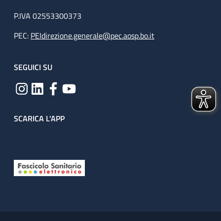
P.IVA 02553300373
PEC:
PEIdirezione.generale@pec.aosp.bo.it
SEGUICI SU
SCARICA L'APP
Useful links section