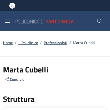
Salta al contenuto principale
Skip to footer content
Briciole di pane
Home
/
Il Policlinico
/
Professionisti
/
Marta Cubelli
Marta Cubelli
Condividi
Struttura