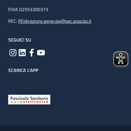
P.IVA 02553300373
PEC:
PEIdirezione.generale@pec.aosp.bo.it
SEGUICI SU
SCARICA L'APP
Useful links section