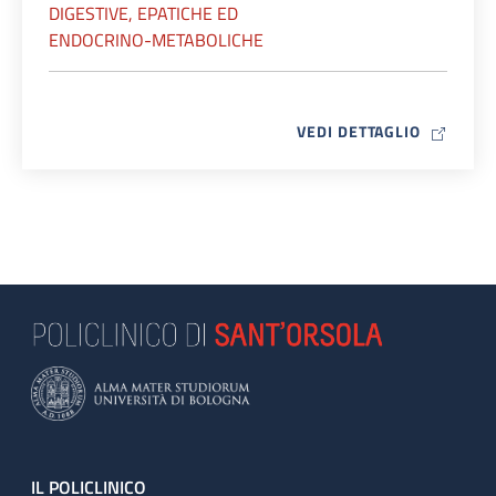
DIGESTIVE, EPATICHE ED
ENDOCRINO-METABOLICHE
MAP ICO
VEDI DETTAGLIO
Footer
IL POLICLINICO