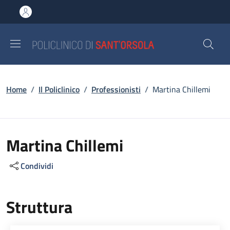
Salta al contenuto principale
Skip to footer content
Briciole di pane
Home
/
Il Policlinico
/
Professionisti
/
Martina Chillemi
Martina Chillemi
Condividi
Struttura