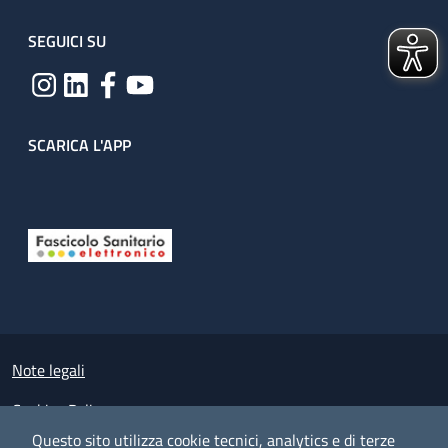
SEGUICI SU
SCARICA L'APP
Useful links section
Small prints
Note legali
Cookies Policy
Questo sito utilizza cookie tecnici, analytics e di terze