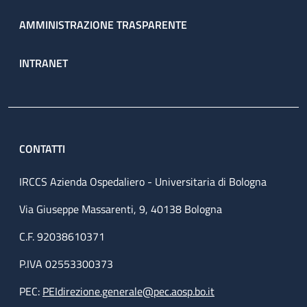
AMMINISTRAZIONE TRASPARENTE
INTRANET
CONTATTI
IRCCS Azienda Ospedaliero - Universitaria di Bologna
Via Giuseppe Massarenti, 9, 40138 Bologna
C.F. 92038610371
P.IVA 02553300373
PEC:
PEIdirezione.generale@pec.aosp.bo.it