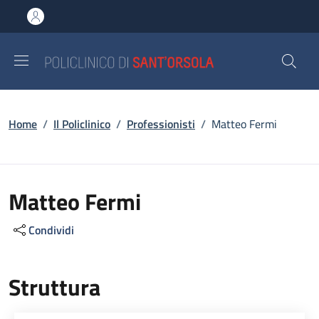
Salta al contenuto principale
Skip to footer content
Briciole di pane
Home
/
Il Policlinico
/
Professionisti
/
Matteo Fermi
Matteo Fermi
Condividi
Struttura