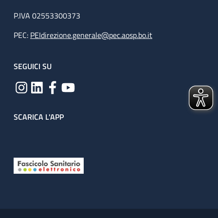
P.IVA 02553300373
PEC:
PEIdirezione.generale@pec.aosp.bo.it
SEGUICI SU
SCARICA L'APP
Useful links section