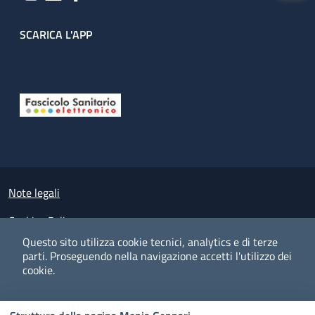
SCARICA L'APP
Useful links section
Small prints
Note legali
Cookies Policy
Questo sito utilizza cookie tecnici, analytics e di terze
Policy privacy e protezione del dato personale
parti.
Proseguendo nella navigazione accetti l'utilizzo dei
cookie.
Albo pretorio on-line
Dichiarazione di accessibilità
COOKIES
I CO
PREFERENZE
ACCETTO