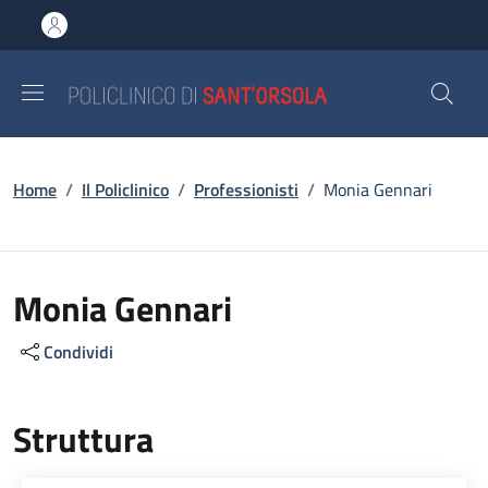
Salta al contenuto principale
Skip to footer content
Briciole di pane
Home
/
Il Policlinico
/
Professionisti
/
Monia Gennari
Monia Gennari
Condividi
Struttura