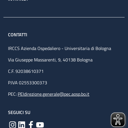
CONTATTI
IRCCS Azienda Ospedaliero - Universitaria di Bologna
Via Giuseppe Massarenti, 9, 40138 Bologna
C.F. 92038610371
P.IVA 02553300373
PEC:
PEIdirezione.generale@pec.aosp.bo.it
SEGUICI SU