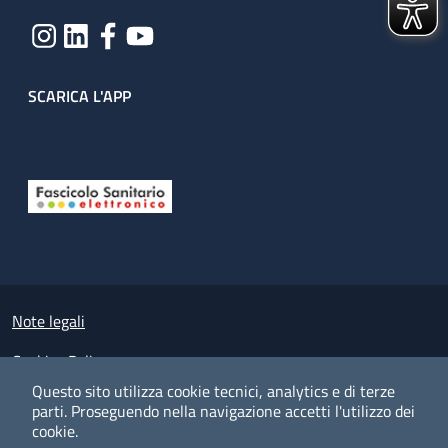
SCARICA L'APP
Useful links section
Small prints
Note legali
Cookies Policy
Questo sito utilizza cookie tecnici, analytics e di terze
Policy privacy e protezione del dato personale
parti.
Proseguendo nella navigazione accetti l'utilizzo dei
cookie.
Albo pretorio on-line