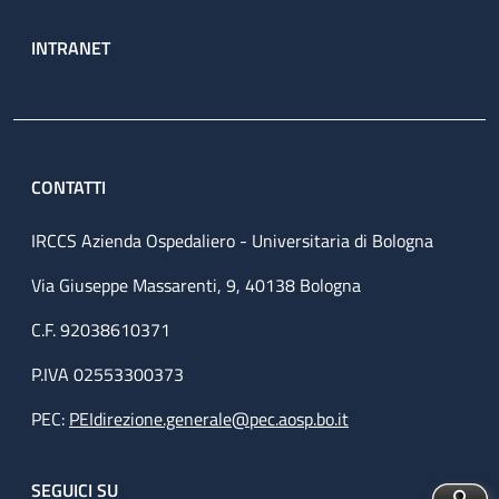
INTRANET
CONTATTI
IRCCS Azienda Ospedaliero - Universitaria di Bologna
Via Giuseppe Massarenti, 9, 40138 Bologna
C.F. 92038610371
P.IVA 02553300373
PEC:
PEIdirezione.generale@pec.aosp.bo.it
SEGUICI SU