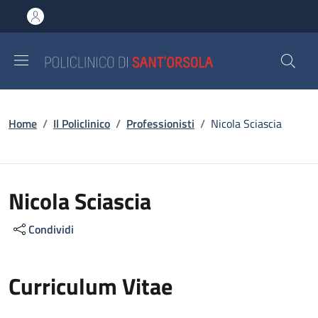
Salta al contenuto principale
Skip to footer content
Briciole di pane
Home
/
Il Policlinico
/
Professionisti
/
Nicola Sciascia
Nicola Sciascia
Condividi
Curriculum Vitae