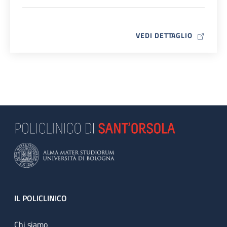
MAP ICO
VEDI DETTAGLIO
Footer
IL POLICLINICO
Chi siamo