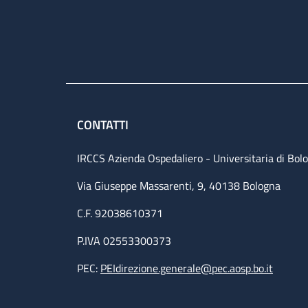
CONTATTI
IRCCS Azienda Ospedaliero - Universitaria di Bol
Via Giuseppe Massarenti, 9, 40138 Bologna
C.F. 92038610371
P.IVA 02553300373
PEC:
PEIdirezione.generale@pec.aosp.bo.it