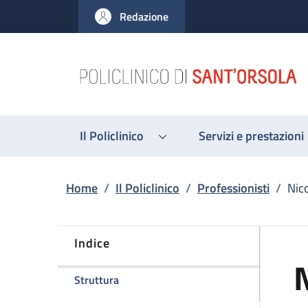
Salta al contenuto principale
Skip to footer content
Redazione
Il Policlinico
Servizi e prestazioni
Briciole di pane
Home
/
Il Policlinico
/
Professionisti
/
Nico
Indice
N
della pagina Nicoletta Cacciari
Struttura