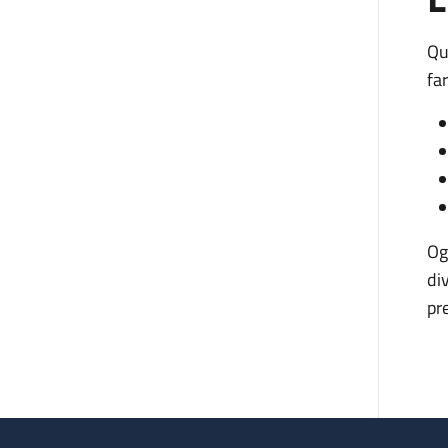
Qu
fa
Og
di
pr