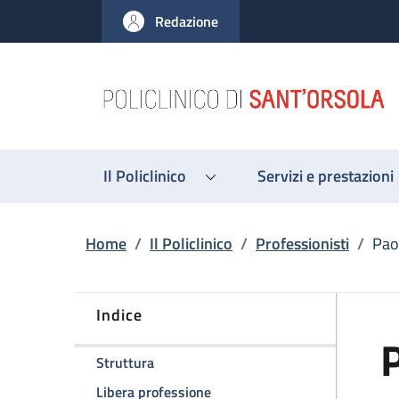
Salta al contenuto principale
Skip to footer content
Redazione
Il Policlinico
Servizi e prestazioni
Briciole di pane
Home
/
Il Policlinico
/
Professionisti
/
Pao
Indice
P
della pagina Paola Prestinenzi
Struttura
della pagina Paola Prestinenzi
Libera professione