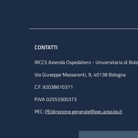
CONTATTI
IRCCS Azienda Ospedaliero - Universitaria di Bol
Via Giuseppe Massarenti, 9, 40138 Bologna
C.F. 92038610371
P.IVA 02553300373
PEC:
PEIdirezione.generale@pec.aosp.bo.it