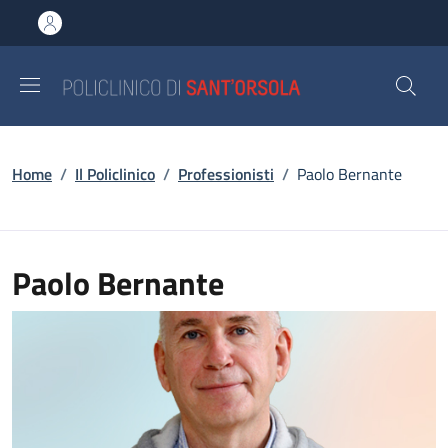
Salta al contenuto principale
Skip to footer content
Briciole di pane
Home
/
Il Policlinico
/
Professionisti
/
Paolo Bernante
Paolo Bernante