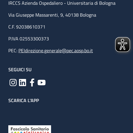
IRCCS Azienda Ospedaliero - Universitaria di Bologna
Via Giuseppe Massarenti, 9, 40138 Bologna
C.F. 92038610371
P.IVA 02553300373
PEC:
PEIdirezione.generale@pec.aosp.bo.it
SEGUICI SU
SCARICA L'APP