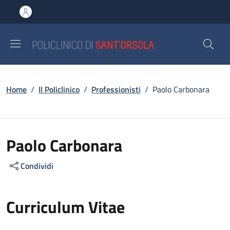
Salta al contenuto principale
Skip to footer content
Briciole di pane
Home
/
Il Policlinico
/
Professionisti
/
Paolo Carbonara
Paolo Carbonara
Condividi
Curriculum Vitae