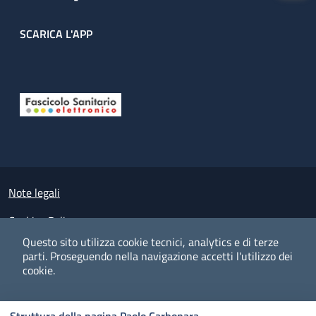
SCARICA L'APP
Useful links section
Small prints
Note legali
Cookies Policy
Questo sito utilizza cookie tecnici, analytics e di terze
Policy privacy e protezione del dato personale
parti.
Proseguendo nella navigazione accetti l'utilizzo dei
cookie.
Albo pretorio on-line
Dichiarazione di accessibilità
COOKIES
I CO
PREFERENZE
ACCETTO