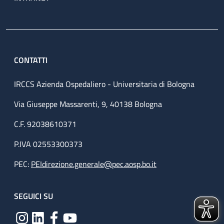
CONTATTI
IRCCS Azienda Ospedaliero - Universitaria di Bologna
Via Giuseppe Massarenti, 9, 40138 Bologna
C.F. 92038610371
P.IVA 02553300373
PEC:
PEIdirezione.generale@pec.aosp.bo.it
SEGUICI SU