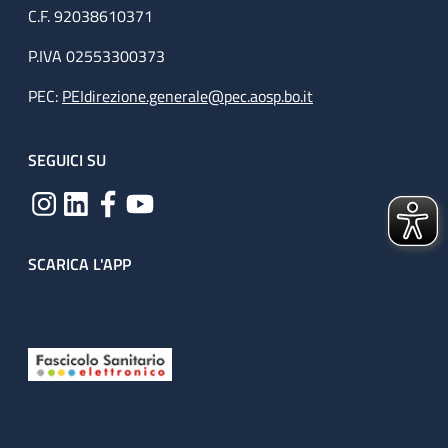
C.F. 92038610371
P.IVA 02553300373
PEC:
PEIdirezione.generale@pec.aosp.bo.it
SEGUICI SU
SCARICA L'APP