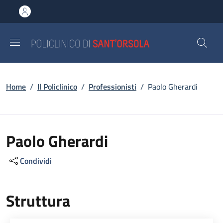
Salta al contenuto principale
Skip to footer content
Briciole di pane
Home
/
Il Policlinico
/
Professionisti
/
Paolo Gherardi
Paolo Gherardi
Condividi
Struttura