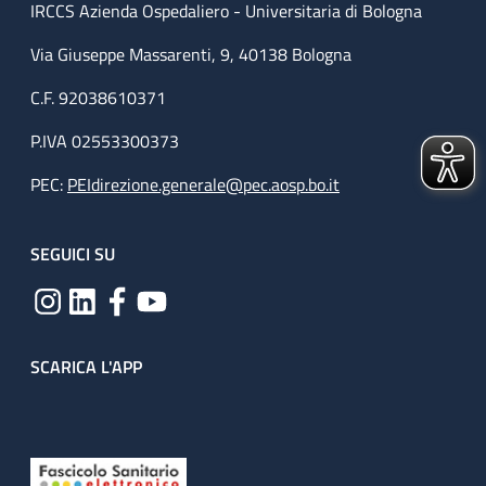
IRCCS Azienda Ospedaliero - Universitaria di Bologna
Via Giuseppe Massarenti, 9, 40138 Bologna
C.F. 92038610371
P.IVA 02553300373
PEC:
PEIdirezione.generale@pec.aosp.bo.it
SEGUICI SU
SCARICA L'APP