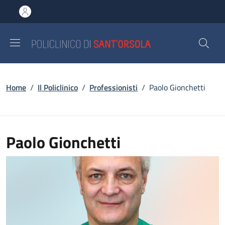
Salta al contenuto principale
Skip to footer content
Briciole di pane
Home
/
Il Policlinico
/
Professionisti
/
Paolo Gionchetti
Paolo Gionchetti