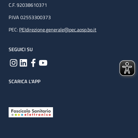
C.F. 92038610371
P.IVA 02553300373
PEC:
PEIdirezione.generale@pec.aosp.bo.it
SEGUICI SU
SCARICA L'APP