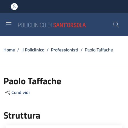
Salta al contenuto principale
Skip to footer content
Briciole di pane
Home
/
Il Policlinico
/
Professionisti
/
Paolo Taffache
Paolo Taffache
Condividi
Struttura