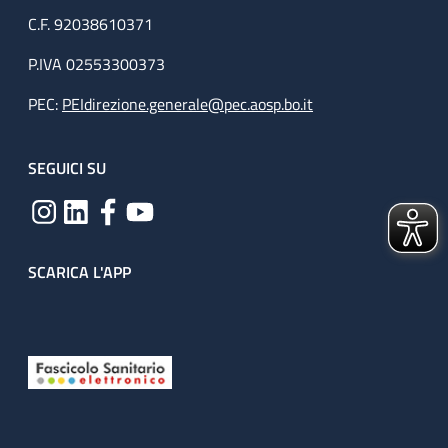
C.F. 92038610371
P.IVA 02553300373
PEC:
PEIdirezione.generale@pec.aosp.bo.it
SEGUICI SU
SCARICA L'APP