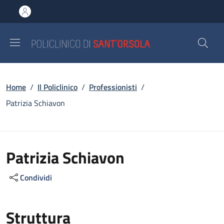
Salta al contenuto principale
Skip to footer content
Briciole di pane
Home
/
Il Policlinico
/
Professionisti
/
Patrizia Schiavon
Patrizia Schiavon
Condividi
Struttura