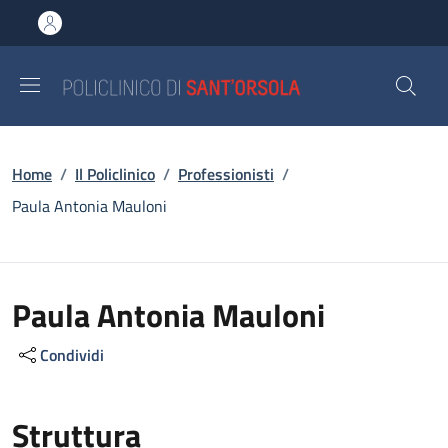
Salta al contenuto principale
Skip to footer content
Briciole di pane
Home
/
Il Policlinico
/
Professionisti
/
Paula Antonia Mauloni
Paula Antonia Mauloni
Condividi
Struttura