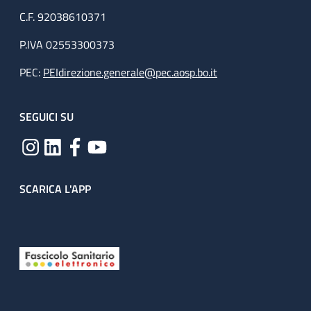
C.F. 92038610371
P.IVA 02553300373
PEC:
PEIdirezione.generale@pec.aosp.bo.it
SEGUICI SU
SCARICA L'APP