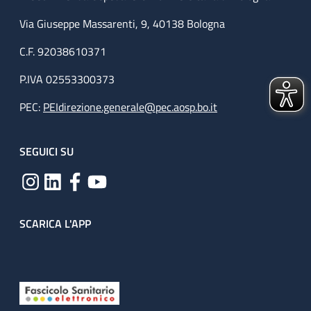
Via Giuseppe Massarenti, 9, 40138 Bologna
C.F. 92038610371
P.IVA 02553300373
PEC:
PEIdirezione.generale@pec.aosp.bo.it
SEGUICI SU
SCARICA L'APP