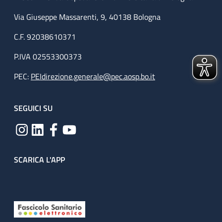
Via Giuseppe Massarenti, 9, 40138 Bologna
C.F. 92038610371
P.IVA 02553300373
PEC:
PEIdirezione.generale@pec.aosp.bo.it
SEGUICI SU
SCARICA L'APP