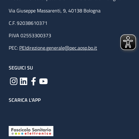
Via Giuseppe Massarenti, 9, 40138 Bologna
C.F. 92038610371
P.IVA 02553300373
PEC:
PEIdirezione.generale@pec.aosp.bo.it
SEGUICI SU
SCARICA L'APP