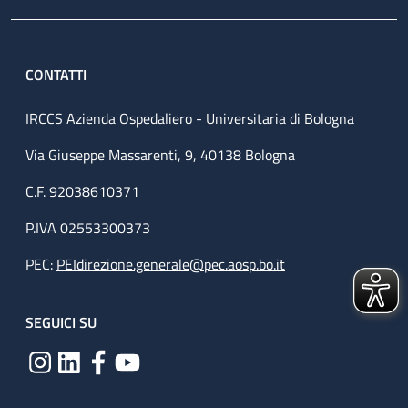
CONTATTI
IRCCS Azienda Ospedaliero - Universitaria di Bologna
Via Giuseppe Massarenti, 9, 40138 Bologna
C.F. 92038610371
P.IVA 02553300373
PEC:
PEIdirezione.generale@pec.aosp.bo.it
SEGUICI SU