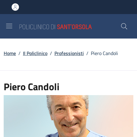
Salta al contenuto principale
Skip to footer content
Briciole di pane
Home
/
Il Policlinico
/
Professionisti
/
Piero Candoli
Piero Candoli