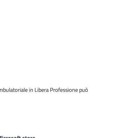
mbulatoriale in Libera Professione può
icrosoft store
-