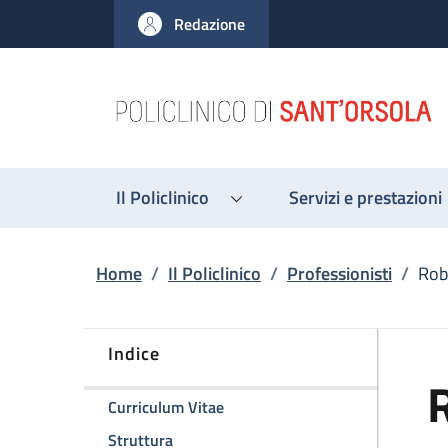
Salta al contenuto principale
Skip to footer content
Redazione
Il Policlinico
Servizi e prestazioni
Briciole di pane
Home
/
Il Policlinico
/
Professionisti
/
Rob
Indice
R
della pagina Roberta Bortolotti
Curriculum Vitae
della pagina Roberta Bortolotti
Struttura