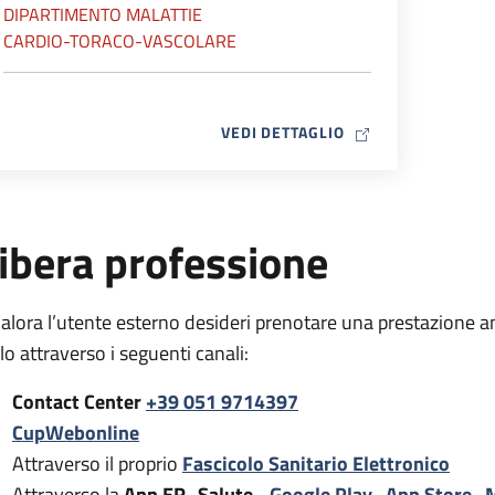
DIPARTIMENTO MALATTIE
CARDIO-TORACO-VASCOLARE
MAP ICON
VEDI DETTAGLIO
ibera professione
alora l’utente esterno desideri prenotare una prestazione a
rlo attraverso i seguenti canali:
Contact Center
+39 051 9714397
CupWebonline
Attraverso il proprio
Fascicolo Sanitario Elettronico
Attraverso la
App ER- Salute -
Google Play
,
App Store
,
M