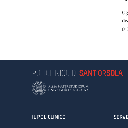
Og
di
pr
Footer
IL POLICLINICO
SERVI