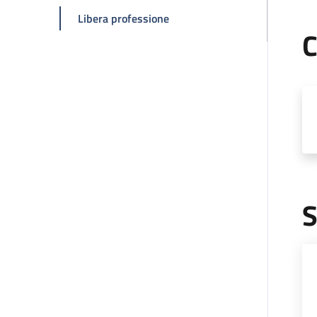
della pagina Roberta Bortolott
Libera professione
C
S