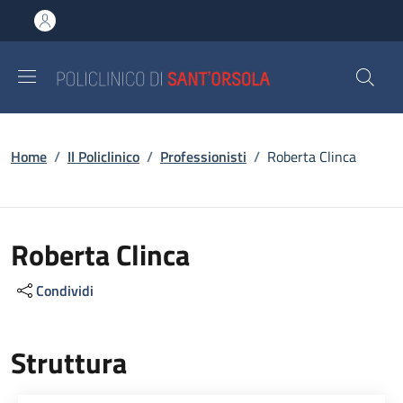
Salta al contenuto principale
Skip to footer content
Briciole di pane
Home
/
Il Policlinico
/
Professionisti
/
Roberta Clinca
Roberta Clinca
Condividi
Struttura