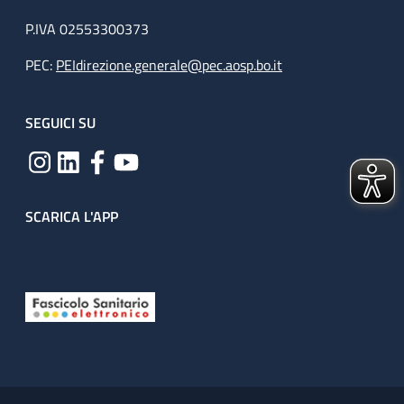
P.IVA 02553300373
PEC:
PEIdirezione.generale@pec.aosp.bo.it
SEGUICI SU
SCARICA L'APP
Useful links section