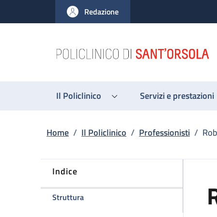
Salta al contenuto principale
Skip to footer content
Redazione
Il Policlinico
Servizi e prestazioni
Briciole di pane
Home
/
Il Policlinico
/
Professionisti
/
Rob
Indice
R
della pagina Roberta Clinca
Struttura