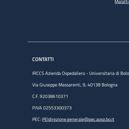
Malatti
CONTATTI
IRCCS Azienda Ospedaliero - Universitaria di Bol
Via Giuseppe Massarenti, 9, 40138 Bologna
C.F. 92038610371
P.IVA 02553300373
PEC:
PEIdirezione.generale@pec.aosp.bo.it