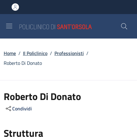
Salta al contenuto principale
Skip to footer content
Briciole di pane
Home
/
Il Policlinico
/
Professionisti
/
Roberto Di Donato
Roberto Di Donato
Condividi
Struttura