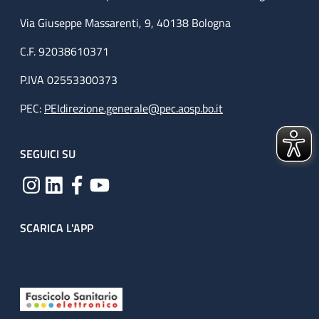
Via Giuseppe Massarenti, 9, 40138 Bologna
C.F. 92038610371
P.IVA 02553300373
PEC:
PEIdirezione.generale@pec.aosp.bo.it
SEGUICI SU
SCARICA L'APP