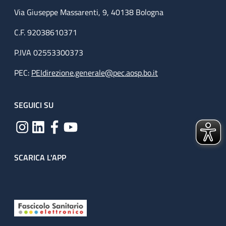
Via Giuseppe Massarenti, 9, 40138 Bologna
C.F. 92038610371
P.IVA 02553300373
PEC:
PEIdirezione.generale@pec.aosp.bo.it
SEGUICI SU
SCARICA L'APP