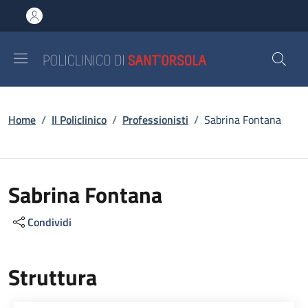
Salta al contenuto principale
Skip to footer content
Briciole di pane
Home
/
Il Policlinico
/
Professionisti
/
Sabrina Fontana
Sabrina Fontana
Condividi
Struttura