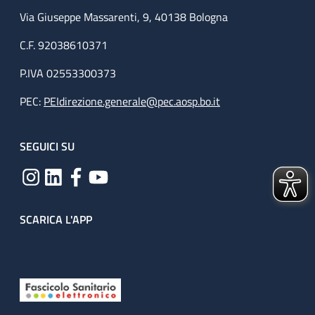
Via Giuseppe Massarenti, 9, 40138 Bologna
C.F. 92038610371
P.IVA 02553300373
PEC:
PEIdirezione.generale@pec.aosp.bo.it
SEGUICI SU
SCARICA L'APP