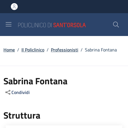
Salta al contenuto principale
Skip to footer content
Briciole di pane
Home
/
Il Policlinico
/
Professionisti
/
Sabrina Fontana
Sabrina Fontana
Condividi
Struttura