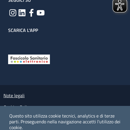
SEGUICI SU
SCARICA L'APP
Useful links section
Small prints
Note legali
Cookies Policy
Questo sito utilizza cookie tecnici, analytics e di terze
Policy privacy e protezione del dato personale
parti.
Proseguendo nella navigazione accetti l'utilizzo dei
cookie.