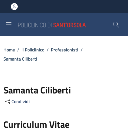
Salta al contenuto principale
Skip to footer content
Briciole di pane
Home
/
Il Policlinico
/
Professionisti
/
Samanta Ciliberti
Samanta Ciliberti
Condividi
Curriculum Vitae