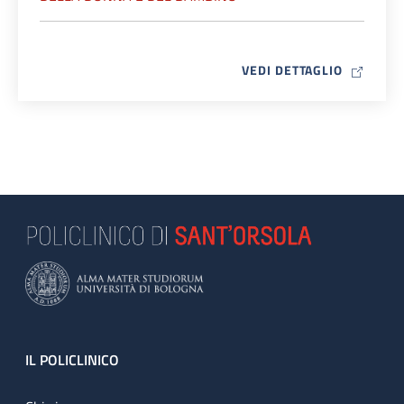
MAP ICO
VEDI DETTAGLIO
Footer
IL POLICLINICO