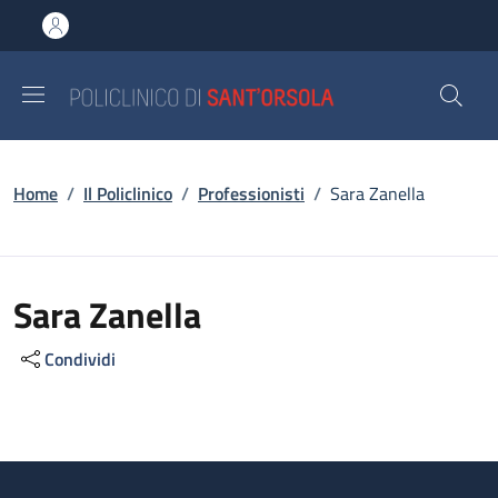
Salta al contenuto principale
Skip to footer content
Briciole di pane
Home
/
Il Policlinico
/
Professionisti
/
Sara Zanella
Sara Zanella
Condividi