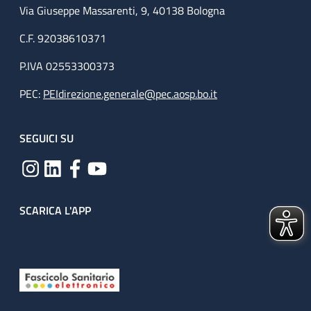
Via Giuseppe Massarenti, 9, 40138 Bologna
C.F. 92038610371
P.IVA 02553300373
PEC:
PEIdirezione.generale@pec.aosp.bo.it
SEGUICI SU
SCARICA L'APP