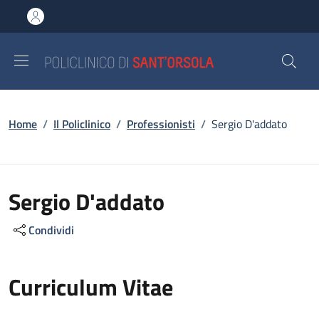
Salta al contenuto principale
Skip to footer content
Briciole di pane
Home
/
Il Policlinico
/
Professionisti
/
Sergio D'addato
Sergio D'addato
Condividi
Curriculum Vitae