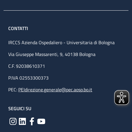
CONTATTI
IRCCS Azienda Ospedaliero - Universitaria di Bologna
Via Giuseppe Massarenti, 9, 40138 Bologna
C.F. 92038610371
P.IVA 02553300373
PEC:
PEIdirezione.generale@pec.aosp.bo.it
SEGUICI SU