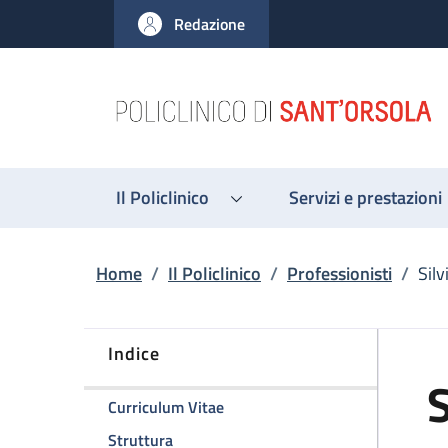
Salta al contenuto principale
Skip to footer content
Redazione
Il Policlinico
Servizi e prestazioni
Briciole di pane
Home
/
Il Policlinico
/
Professionisti
/
Sil
Indice
S
della pagina Silvia Cammelli
Curriculum Vitae
della pagina Silvia Cammelli
Struttura