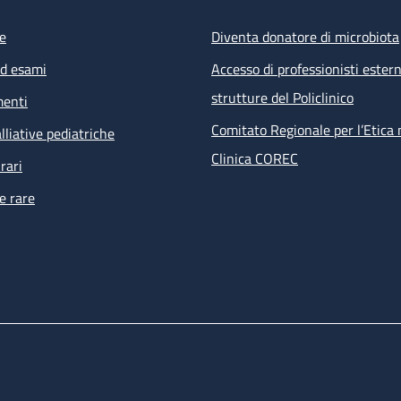
e
Diventa donatore di microbiota
ed esami
Accesso di professionisti estern
strutture del Policlinico
menti
Comitato Regionale per l’Etica 
lliative pediatriche
Clinica COREC
rari
e rare