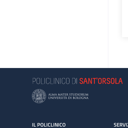
Footer
IL POLICLINICO
SERVI