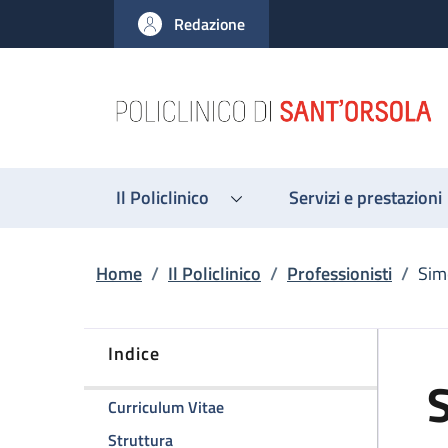
Salta al contenuto principale
Skip to footer content
Redazione
Il Policlinico
Servizi e prestazioni
Briciole di pane
Home
/
Il Policlinico
/
Professionisti
/
Sim
Indice
S
della pagina Simona Ferrari
Curriculum Vitae
della pagina Simona Ferrari
Struttura