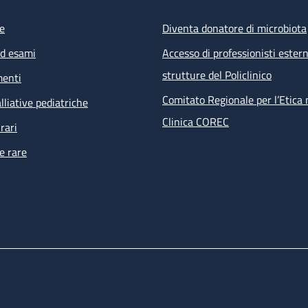
e
Diventa donatore di microbiota
ed esami
Accesso di professionisti estern
strutture del Policlinico
menti
Comitato Regionale per l’Etica 
lliative pediatriche
Clinica COREC
rari
e rare