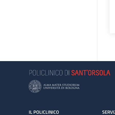
Footer
IL POLICLINICO
SERVI