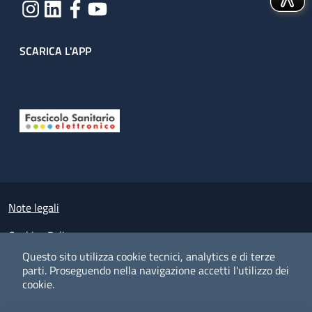
SCARICA L'APP
Useful links section
Small prints
Note legali
Cookies Policy
Questo sito utilizza cookie tecnici, analytics e di terze
Policy privacy e protezione del dato personale
parti.
Proseguendo nella navigazione accetti l'utilizzo dei
cookie.
Albo pretorio on-line