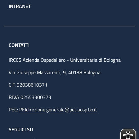
INTRANET
CONTATTI
IRCCS Azienda Ospedaliero - Universitaria di Bologna
Via Giuseppe Massarenti, 9, 40138 Bologna
C.F. 92038610371
P.IVA 02553300373
PEC:
PEIdirezione.generale@pec.aosp.bo.it
SEGUICI SU