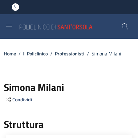
Salta al contenuto principale
Skip to footer content
Briciole di pane
Home
/
Il Policlinico
/
Professionisti
/
Simona Milani
Simona Milani
Condividi
Struttura