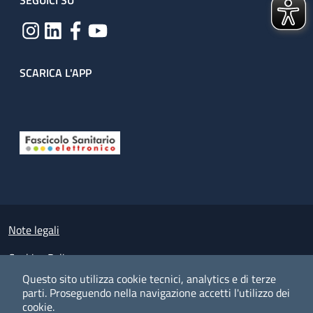
SEGUICI SU
SCARICA L'APP
Useful links section
Small prints
Note legali
Cookies Policy
Questo sito utilizza cookie tecnici, analytics e di terze
Policy privacy e protezione del dato personale
parti.
Proseguendo nella navigazione accetti l'utilizzo dei
cookie.