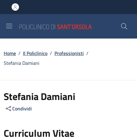
Salta al contenuto principale
Skip to footer content
Briciole di pane
Home
/
Il Policlinico
/
Professionisti
/
Stefania Damiani
Stefania Damiani
Condividi
Curriculum Vitae